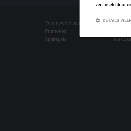
verzameld door uw
DETAILS WEE
Verantwoord spelen
Video slo
Promoties
Casino
Strikt
Spelregels
Live Cas
noodzakelijk
S
Strikt noodzakelijke 
De website kan niet g
Naam
locale