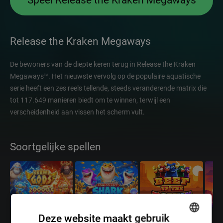
Speel Release the Kraken Megaways
Release the Kraken Megaways
De bewoners van de diepte keren terug in Release the Kraken
Megaways™. Het nieuwste vervolg op de populaire aquatische
serie heeft een zes reels tellende, steeds veranderende matrix die
tot 117.649 manieren biedt om te winnen, terwijl een
verscheidenheid aan vissen het scherm vult.
Soortgelijke spellen
Deze website maakt gebruik