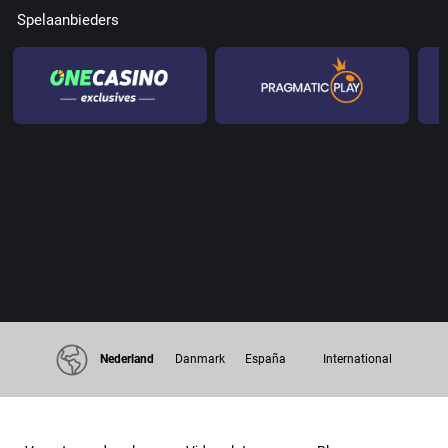
Spelaanbieders
Nederland
Danmark
España
International