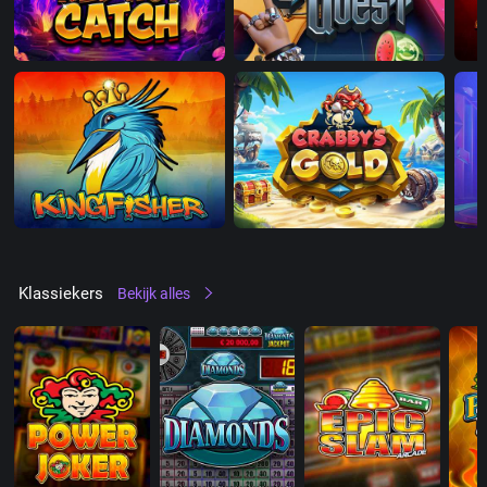
Red Hot Catch
Guitar Quest
40 C
Video Slot (Blueprint)
Video Slot (Relax Gaming)
Vide
Kingfisher
Crabby's Gold
6 Jo
Video Slot (Games Global)
Video Slot (Play'n Go)
Vide
Klassiekers
Bekijk alles