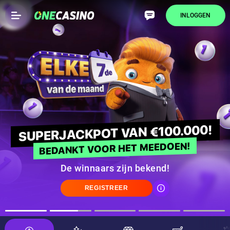
INLOGGEN
SUPERJACKPOT VAN €100.000!
BEDANKT VOOR HET MEEDOEN!
De winnaars zijn bekend!
REGISTREER