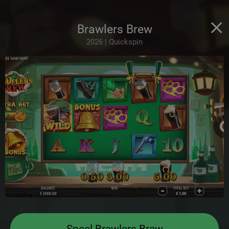
Brawlers Brew
2026 | Quickspin