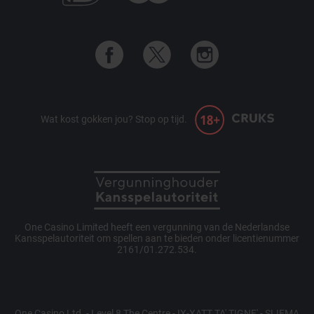
Functioneel
Niet-
geclassificeerd
Wat kost gokken jou? Stop op tijd.
Strikt noodzakelijk
Prestatie
Targeting
Functioneel
Niet-geclassificeerd
Strikt noodzakelijke cookies maken de
kernfunctionaliteiten van de website mogelijk, zoals
gebruikersaanmelding en accountbeheer. De website
One Casino Limited heeft een vergunning van de Nederlandse
kan niet goed worden gebruikt zonder de strikt
Kansspelautoriteit om spellen aan te bieden onder licentienummer
noodzakelijke cookies.
2161/01.272.534.
Aanbieder /
Naam
Vervaldatum
Omschri
Domein
locale
onecasino.com
4 weken 2
Onthoud
dagen
landinst
One Casino Ltd. - Level 8 The Centre - IX-XATT TA' TIGNE' - SLIEMA