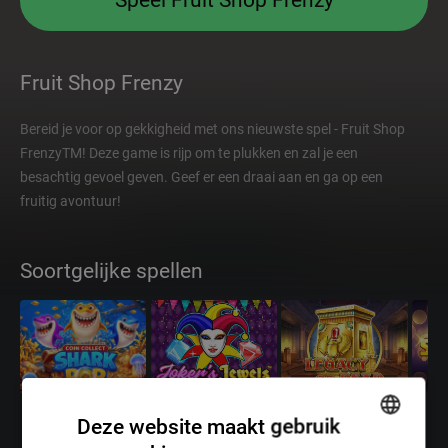
Speel Fruit Shop Frenzy
Fruit Shop Frenzy
Bereid je voor op gekkigheid met ons nieuwste spel - Fruit Shop
FrenzyTM! Deze game is rijp om te plukken en zal je een
besachtig gevoel geven. Geef er een draai aan en ga op een
fruitig avontuur!
Soortgelijke spellen
Deze website maakt gebruik