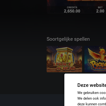
Soortgelijke spellen
Deze website
We gebruiken cook
We delen ook info
deze kunnen combi