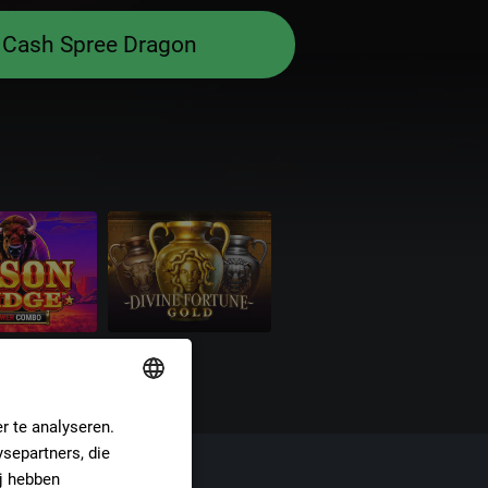
 Cash Spree Dragon
r te analyseren.
ENGLISH
separtners, die
DUTCH
ional
ij hebben