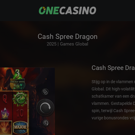
Cash Spree Dragon
2025 | Games Global
Cash Spree Dr
Stijg op in de vlamme
Global. Dit high-volatili
schatkamer van een dra
vlammen. Gestapelde Dr
spin, terwijl Cash Spr
vurige bonusrondes vrij
multipliers stijgen onder