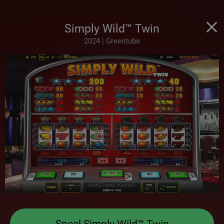
Simply Wild™ Twin
2024 | Greentube