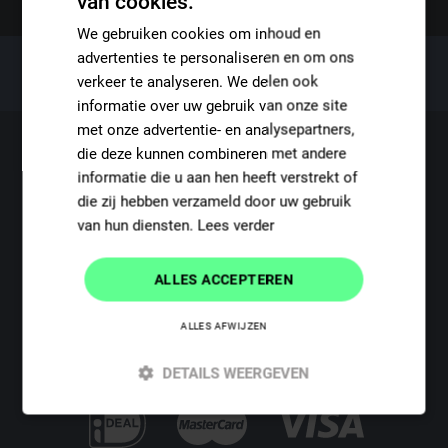
van cookies.
ENGLISH
We gebruiken cookies om inhoud en
DUTCH
advertenties te personaliseren en om ons
SPANISH
Nederland
Danmark
España
International
verkeer te analyseren. We delen ook
informatie over uw gebruik van onze site
FINNISH
met onze advertentie- en analysepartners,
DANISH
die deze kunnen combineren met andere
Verantwoord spelen
Video slots
Blog
informatie die u aan hen heeft verstrekt of
Promoties
Casino
Helpcentrum
die zij hebben verzameld door uw gebruik
Spelregels
Live Casino
Informatie
van hun diensten.
Lees verder
ALLES ACCEPTEREN
ALLES AFWIJZEN
DETAILS WEERGEVEN
Strikt
Prestatie
Targeting
noodzakelijk