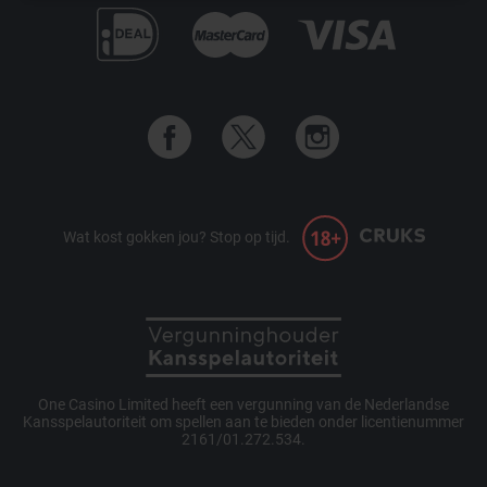
noodzakelijk
Functioneel
Niet-
geclassificeerd
Wat kost gokken jou? Stop op tijd.
Strikt noodzakelijk
Prestatie
Targeting
Functioneel
Niet-geclassificeerd
Strikt noodzakelijke cookies maken de
kernfunctionaliteiten van de website mogelijk, zoals
gebruikersaanmelding en accountbeheer. De website
kan niet goed worden gebruikt zonder de strikt
One Casino Limited heeft een vergunning van de Nederlandse
noodzakelijke cookies.
Kansspelautoriteit om spellen aan te bieden onder licentienummer
2161/01.272.534.
Aanbieder /
Naam
Vervaldatum
Omschri
Domein