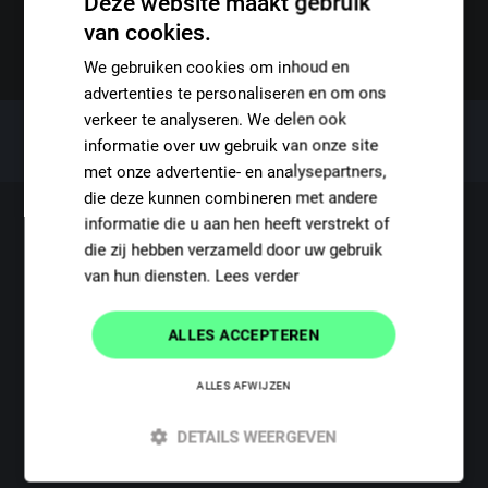
Deze website maakt gebruik
van cookies.
ENGLISH
We gebruiken cookies om inhoud en
DUTCH
advertenties te personaliseren en om ons
SPANISH
verkeer te analyseren. We delen ook
Nederland
Danmark
España
International
informatie over uw gebruik van onze site
FINNISH
met onze advertentie- en analysepartners,
DANISH
die deze kunnen combineren met andere
informatie die u aan hen heeft verstrekt of
Verantwoord spelen
Video slots
Blog
die zij hebben verzameld door uw gebruik
Promoties
Casino
Helpcentrum
van hun diensten.
Lees verder
Spelregels
Live Casino
Informatie
ALLES ACCEPTEREN
ALLES AFWIJZEN
DETAILS WEERGEVEN
Strikt
Prestatie
Targeting