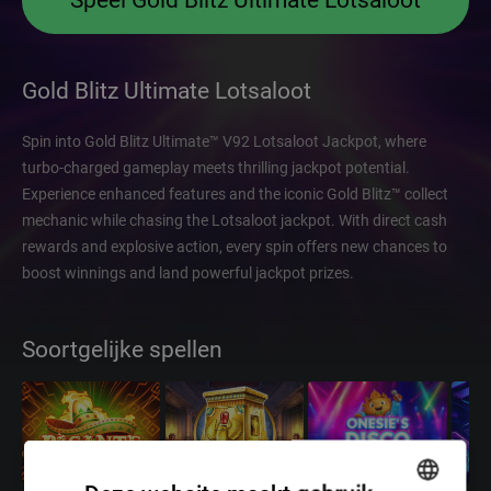
Speel Gold Blitz Ultimate Lotsaloot
Gold Blitz Ultimate Lotsaloot
Spin into Gold Blitz Ultimate™ V92 Lotsaloot Jackpot, where
turbo-charged gameplay meets thrilling jackpot potential.
Experience enhanced features and the iconic Gold Blitz™ collect
mechanic while chasing the Lotsaloot jackpot. With direct cash
rewards and explosive action, every spin offers new chances to
boost winnings and land powerful jackpot prizes.
Soortgelijke spellen