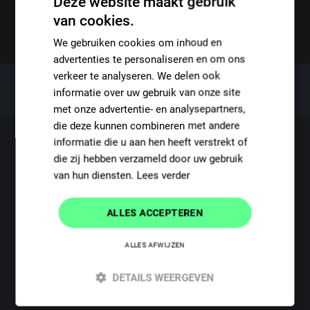
Deze website maakt gebruik
van cookies.
ENGLISH
We gebruiken cookies om inhoud en
DUTCH
advertenties te personaliseren en om ons
SPANISH
verkeer te analyseren. We delen ook
Nederland
Danmark
España
International
informatie over uw gebruik van onze site
FINNISH
met onze advertentie- en analysepartners,
DANISH
die deze kunnen combineren met andere
informatie die u aan hen heeft verstrekt of
Verantwoord spelen
Video slots
Blog
die zij hebben verzameld door uw gebruik
Promoties
Casino
Helpcentrum
van hun diensten.
Lees verder
Spelregels
Live Casino
Informatie
ALLES ACCEPTEREN
ALLES AFWIJZEN
DETAILS WEERGEVEN
Strikt
Prestatie
Targeting