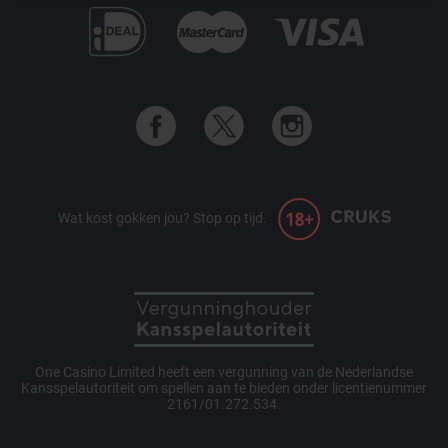
noodzakelijk
Functioneel
Niet-
geclassificeerd
Wat kost gokken jou? Stop op tijd.
Strikt noodzakelijk
Prestatie
Targeting
Functioneel
Niet-geclassificeerd
Strikt noodzakelijke cookies maken de
kernfunctionaliteiten van de website mogelijk, zoals
gebruikersaanmelding en accountbeheer. De website
kan niet goed worden gebruikt zonder de strikt
One Casino Limited heeft een vergunning van de Nederlandse
noodzakelijke cookies.
Kansspelautoriteit om spellen aan te bieden onder licentienummer
2161/01.272.534.
Aanbieder /
Naam
Vervaldatum
Omschri
Domein