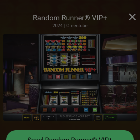
Random Runner® VIP+
2024 | Greentube