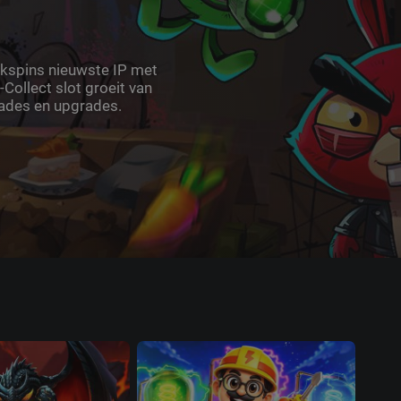
ckspins nieuwste IP met
Collect slot groeit van
cades en upgrades.