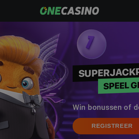
PAK JE HE
EN CLAIM JE D
Mis ons toernooi n
REGISTREER