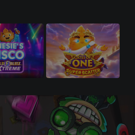
sco Gold Blitz Extreme
Gates of One Super Scatter
The
Games Global)
Video Slot (Pragmatic Play)
Vide