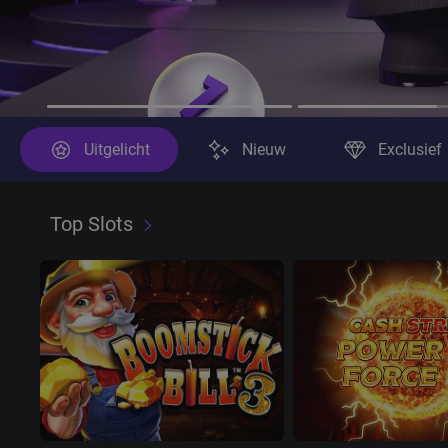
Uitgelicht
Nieuw
Exclusief
Top Slots
Bekijk alles
Boomstick Bill 3
Cash Strike Power F
Video Slot (Games Global)
Video Slot (Blueprint)