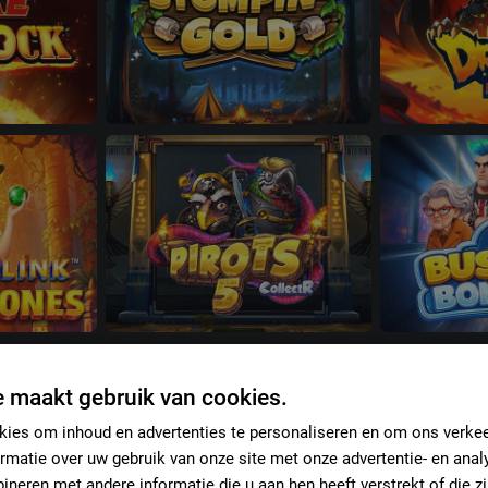
ck
Stompin Gold
Dragon Pri
Video Slot (Play'n Go)
Video Slot (
ta Jones
Pirots 5
Bus Stop B
bal)
Video Slot (ELK Studios)
Video Slot (Y
 maakt gebruik van cookies.
ies om inhoud en advertenties te personaliseren en om ons verkee
rmatie over uw gebruik van onze site met onze advertentie- en analy
neren met andere informatie die u aan hen heeft verstrekt of die z