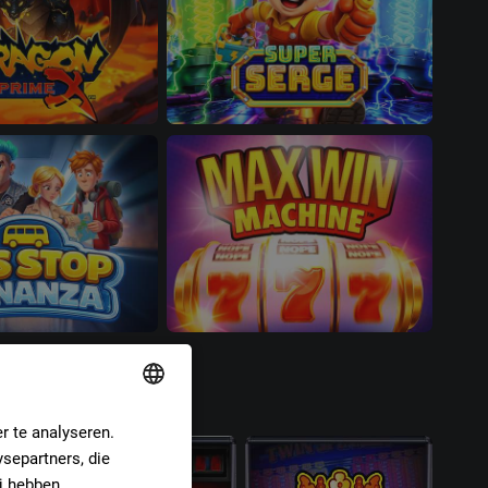
meX
Super Serge
Sup
Games Global)
Video Slot (Pragmatic Play)
Vide
onanza
Max Win Machine
The
ggdrasil)
Video Slot (Hacksaw Gaming)
Vide
r te analyseren.
ENGLISH
separtners, die
DUTCH
ij hebben