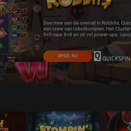
Doe mee aan de overval in Robbits, Qui
een crew van robotkonijnen. Het Cluster-
5×5 naar 8×8 en zit vol power-ups, cas
SPEEL NU