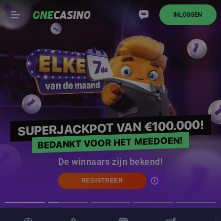
INLOGGEN
SUPERJACKPOT VAN €100.000!
BEDANKT VOOR HET MEEDOEN!
De winnaars zijn bekend!
REGISTREER