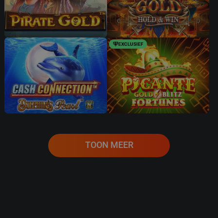
Functioneel
Niet-geclassificeerd
Strikt noodzakelijke cookies maken de
kernfunctionaliteiten van de website mogelijk, zoals
gebruikersaanmelding en accountbeheer. De website
kan niet goed worden gebruikt zonder de strikt
noodzakelijke cookies.
Aanbieder /
Naam
Vervaldatum
Omschri
Domein
locale
onecasino.com
4 weken 2
Onthoud
dagen
landinst
wanneer
gebruiker
voor het
retourne
taal- en
TOON MEER
locatiev
lobbyLink
.onecasino.com
5 minuten
Ensures 
user get
correct 
navigati
the Lobb
Game pa
X-AB
Stack Exchange
1 dag
Deze co
Inc.
wordt ge