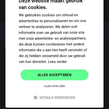
Deze website maakt gebruik
van cookies.
ENGLISH
We gebruiken cookies om inhoud en
DUTCH
advertenties te personaliseren en om ons
SPANISH
verkeer te analyseren. We delen ook
Nederland
Danmark
España
International
informatie over uw gebruik van onze site
FINNISH
met onze advertentie- en analysepartners,
DANISH
die deze kunnen combineren met andere
informatie die u aan hen heeft verstrekt of
Verantwoord spelen
Video slots
Blog
die zij hebben verzameld door uw gebruik
Promoties
Casino
Helpcentrum
van hun diensten.
Lees verder
Spelregels
Live Casino
Informatie
ALLES ACCEPTEREN
ALLES AFWIJZEN
DETAILS WEERGEVEN
Strikt
Prestatie
Targeting