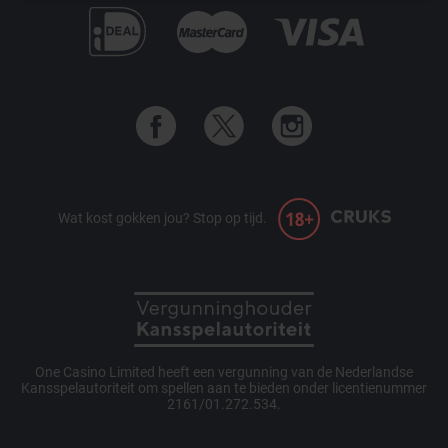
noodzakelijk
Functioneel
Niet-
geclassificeerd
Wat kost gokken jou? Stop op tijd.
Strikt noodzakelijk
Prestatie
Targeting
Functioneel
Niet-geclassificeerd
Strikt noodzakelijke cookies maken de
kernfunctionaliteiten van de website mogelijk, zoals
gebruikersaanmelding en accountbeheer. De website
kan niet goed worden gebruikt zonder de strikt
One Casino Limited heeft een vergunning van de Nederlandse
noodzakelijke cookies.
Kansspelautoriteit om spellen aan te bieden onder licentienummer
2161/01.272.534.
Aanbieder /
Naam
Vervaldatum
Omschri
Domein