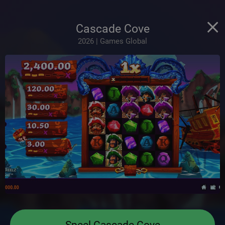
Cascade Cove
2026 | Games Global