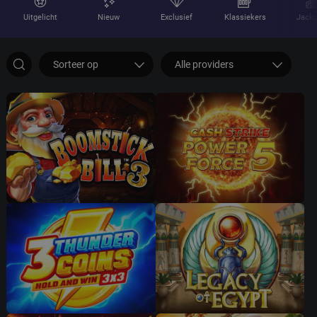
Uitgelicht
Nieuw
Exclusief
Klassiekers
Jack