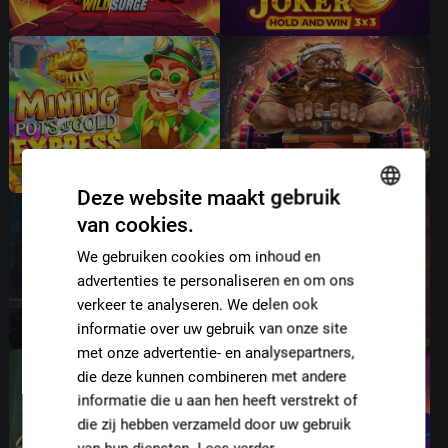
Deze website maakt gebruik
van cookies.
ENGLISH
We gebruiken cookies om inhoud en
DUTCH
advertenties te personaliseren en om ons
SPANISH
verkeer te analyseren. We delen ook
informatie over uw gebruik van onze site
FINNISH
met onze advertentie- en analysepartners,
DANISH
die deze kunnen combineren met andere
informatie die u aan hen heeft verstrekt of
die zij hebben verzameld door uw gebruik