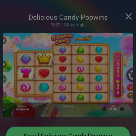
Delicious Candy Popwins
2023 | Stakelogic