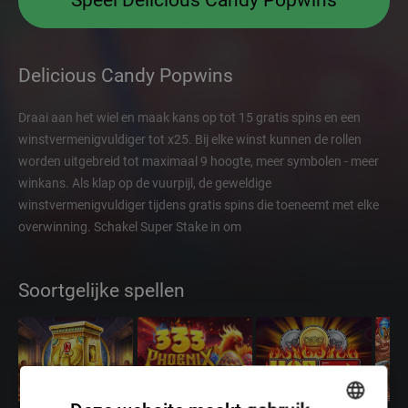
Speel Delicious Candy Popwins
Delicious Candy Popwins
Draai aan het wiel en maak kans op tot 15 gratis spins en een
winstvermenigvuldiger tot x25. Bij elke winst kunnen de rollen
worden uitgebreid tot maximaal 9 hoogte, meer symbolen - meer
winkans. Als klap op de vuurpijl, de geweldige
winstvermenigvuldiger tijdens gratis spins die toeneemt met elke
overwinning. Schakel Super Stake in om
vermenigvuldigingssymbolen op de rollen toe te staan die tot
x100 kunnen zijn!
Soortgelijke spellen