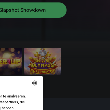
 Slapshot Showdown
r te analyseren.
ENGLISH
separtners, die
DUTCH
ional
ij hebben