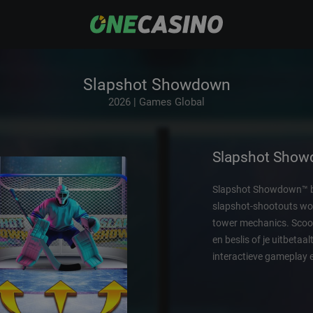
Slapshot Showdown
2026 | Games Global
Slapshot Sho
Slapshot Showdown™ bi
slapshot-shootouts wo
tower mechanics. Scoor
en beslis of je uitbetaa
interactieve gameplay e