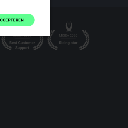
SPANISH
FINNISH
ACCEPTEREN
DANISH
Niet-
geclassificeerd
d
ing en accountbeheer.
uitlogt, voor het