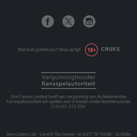
Wat kost gokken jou? Stop op tijd.
One Casino Limited heeft een vergunning van de Nederlandse
Kansspelautoriteit om spellen aan te bieden onder licentienummer
2161/01.272.534.
One Casino Ltd. - Level 8 The Centre - IX-XATT TA' TIGNE' - SLIEMA