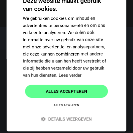
Deze website maakt gebruik
van cookies.
ENGLISH
We gebruiken cookies om inhoud en
DUTCH
advertenties te personaliseren en om ons
SPANISH
verkeer te analyseren. We delen ook
Nederland
Danmark
España
International
informatie over uw gebruik van onze site
FINNISH
met onze advertentie- en analysepartners,
DANISH
die deze kunnen combineren met andere
informatie die u aan hen heeft verstrekt of
Verantwoord spelen
Video slots
Blog
die zij hebben verzameld door uw gebruik
Promoties
Casino
Helpcentrum
van hun diensten.
Lees verder
Spelregels
Live Casino
Informatie
ALLES ACCEPTEREN
ALLES AFWIJZEN
DETAILS WEERGEVEN
Strikt
Prestatie
Targeting