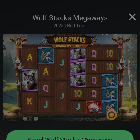
Wolf Stacks Megaways
2025 | Red Tiger