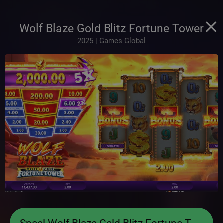
Wolf Blaze Gold Blitz Fortune Tower
2025 | Games Global