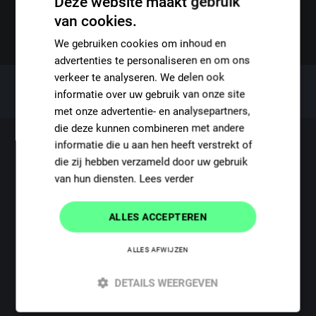
Deze website maakt gebruik
van cookies.
ENGLISH
We gebruiken cookies om inhoud en
DUTCH
advertenties te personaliseren en om ons
SPANISH
verkeer te analyseren. We delen ook
Nederland
Danmark
España
International
informatie over uw gebruik van onze site
FINNISH
met onze advertentie- en analysepartners,
DANISH
die deze kunnen combineren met andere
informatie die u aan hen heeft verstrekt of
Verantwoord spelen
Video slots
Blog
die zij hebben verzameld door uw gebruik
Promoties
Casino
Helpcentrum
van hun diensten.
Lees verder
Spelregels
Live Casino
Informatie
ALLES ACCEPTEREN
ALLES AFWIJZEN
DETAILS WEERGEVEN
Strikt
Prestatie
Targeting