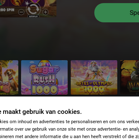
Spe
 maakt gebruik van cookies.
ies om inhoud en advertenties te personaliseren en om ons verkee
rmatie over uw gebruik van onze site met onze advertentie- en analy
Nederland
Danmark
España
Internat
neren met andere informatie die u aan hen heeft verstrekt of die z