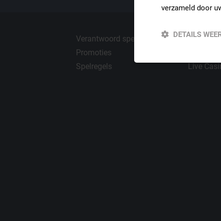
verzameld door uw
DETAILS WEE
Verantwoord spelen
Video slo
Promoties
Casino
Strikt
Spelregels
Live Cas
noodzakelijk
S
Strikt noodzakelijke 
De website kan niet g
Naam
locale