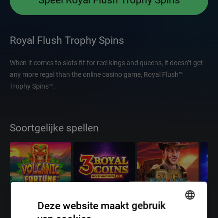
Speel Royal Flush Trophy Spins
Royal Flush Trophy Spins
When it comes to slots fit for reel kings and queens, it doesn’t get
any more regal than the online casino game, Royal Flush™
Trophy Spins™.
Soortgelijke spellen
Deze website maakt gebruik