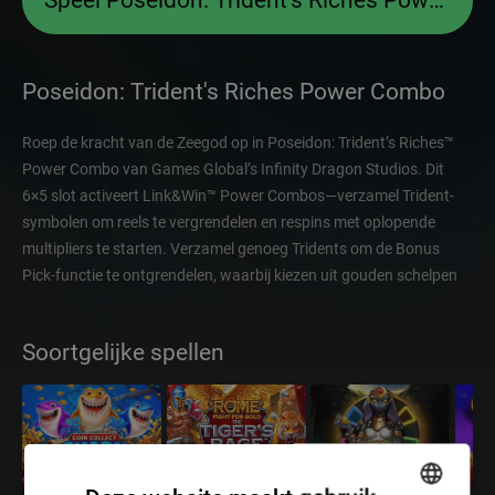
Speel Poseidon: Trident's Riches Power Combo
Poseidon: Trident's Riches Power Combo
Roep de kracht van de Zeegod op in Poseidon: Trident’s Riches™
Power Combo van Games Global’s Infinity Dragon Studios. Dit
6×5 slot activeert Link&Win™ Power Combos—verzamel Trident-
symbolen om reels te vergrendelen en respins met oplopende
multipliers te starten. Verzamel genoeg Tridents om de Bonus
Pick-functie te ontgrendelen, waarbij kiezen uit gouden schelpen
je contante prijzen of extra picks oplevert. Met hoge vo...
Soortgelijke spellen