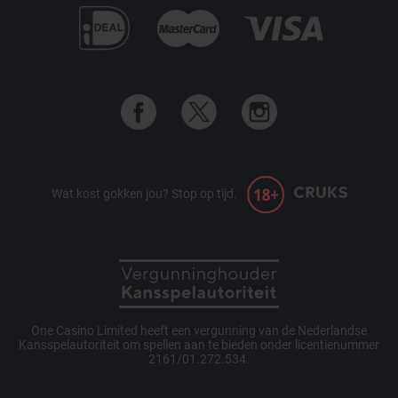
noodzakelijk
Functioneel
Niet-
geclassificeerd
Wat kost gokken jou? Stop op tijd.
Strikt noodzakelijk
Prestatie
Targeting
Functioneel
Niet-geclassificeerd
Strikt noodzakelijke cookies maken de
kernfunctionaliteiten van de website mogelijk, zoals
gebruikersaanmelding en accountbeheer. De website
kan niet goed worden gebruikt zonder de strikt
One Casino Limited heeft een vergunning van de Nederlandse
noodzakelijke cookies.
Kansspelautoriteit om spellen aan te bieden onder licentienummer
2161/01.272.534.
Aanbieder /
Naam
Vervaldatum
Omschri
Domein