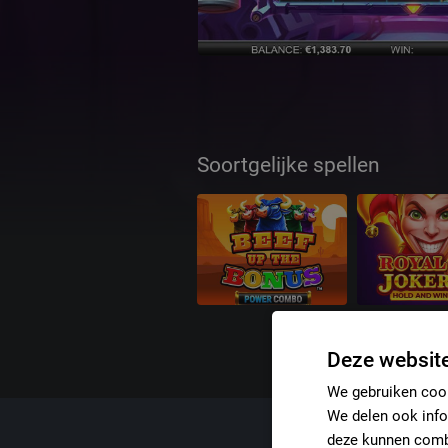
Soortgelijke spellen
Deze website
We gebruiken cook
We delen ook info
deze kunnen combi