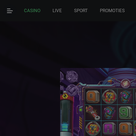
CASINO
LIVE
SPORT
PROMOTIES