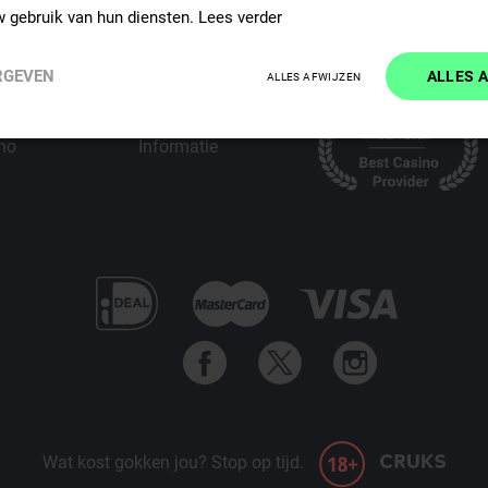
 gebruik van hun diensten.
Lees verder
RGEVEN
ALLES 
ALLES AFWIJZEN
ts
Blog
Helpcentrum
Prestatie
Targeting
Functioneel
ino
Informatie
trikt noodzakelijk
Prestatie
Targeting
Functioneel
Niet-geclassificeer
cookies maken de kernfunctionaliteiten van de website mogelijk, zoals gebruikersaanmeld
oed worden gebruikt zonder de strikt noodzakelijke cookies.
Aanbieder /
Vervaldatum
Omschrijving
Domein
onecasino.com
4 weken 2
Onthoudt de landinstelling wanneer de gebruiker 
Wat kost gokken jou? Stop op tijd.
dagen
retourneren van taal- en locatievoorkeuren