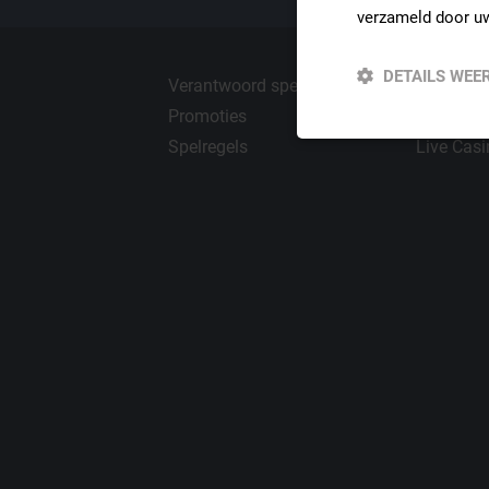
verzameld door uw
DETAILS WEE
Verantwoord spelen
Video slo
Promoties
Casino
Strikt
Spelregels
Live Cas
noodzakelijk
S
Strikt noodzakelijke 
De website kan niet g
Naam
locale