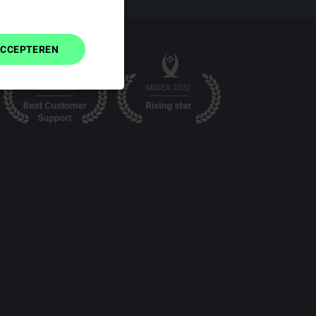
SPANISH
FINNISH
ACCEPTEREN
DANISH
Niet-
geclassificeerd
d
ing en accountbeheer.
uitlogt, voor het