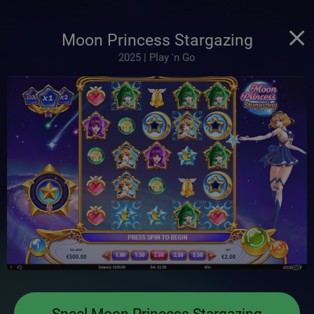
Moon Princess Stargazing
2025 | Play 'n Go