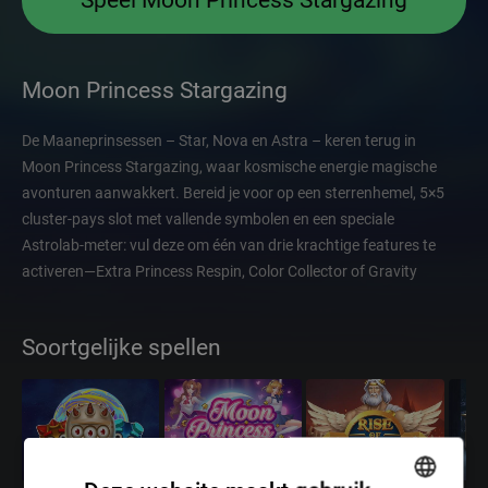
Speel Moon Princess Stargazing
Moon Princess Stargazing
De Maaneprinsessen – Star, Nova en Astra – keren terug in
Moon Princess Stargazing, waar kosmische energie magische
avonturen aanwakkert. Bereid je voor op een sterrenhemel, 5×5
cluster-pays slot met vallende symbolen en een speciale
Astrolab-meter: vul deze om één van drie krachtige features te
activeren—Extra Princess Respin, Color Collector of Gravity
Princess. Met betoverende visuals en magische gameplay voelt
ieder...
Soortgelijke spellen