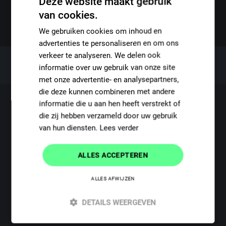
Deze website maakt gebruik
van cookies.
ENGLISH
We gebruiken cookies om inhoud en
DUTCH
advertenties te personaliseren en om ons
SPANISH
verkeer te analyseren. We delen ook
Nederland
Danmark
España
International
informatie over uw gebruik van onze site
FINNISH
met onze advertentie- en analysepartners,
DANISH
die deze kunnen combineren met andere
informatie die u aan hen heeft verstrekt of
Verantwoord spelen
Video slots
Blog
die zij hebben verzameld door uw gebruik
Promoties
Casino
Helpcentrum
van hun diensten.
Lees verder
Spelregels
Live Casino
Informatie
ALLES ACCEPTEREN
ALLES AFWIJZEN
DETAILS WEERGEVEN
Strikt
Prestatie
Targeting