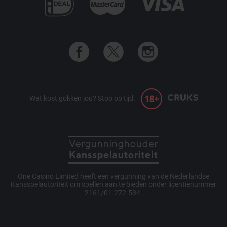
noodzakelijk
Functioneel
Niet-
geclassificeerd
Wat kost gokken jou? Stop op tijd.
Strikt noodzakelijk
Prestatie
Targeting
Functioneel
Niet-geclassificeerd
Strikt noodzakelijke cookies maken de
kernfunctionaliteiten van de website mogelijk, zoals
gebruikersaanmelding en accountbeheer. De website
One Casino Limited heeft een vergunning van de Nederlandse
kan niet goed worden gebruikt zonder de strikt
Kansspelautoriteit om spellen aan te bieden onder licentienummer
noodzakelijke cookies.
2161/01.272.534.
Aanbieder /
Naam
Vervaldatum
Omschri
Domein
locale
onecasino.com
4 weken 2
Onthoud