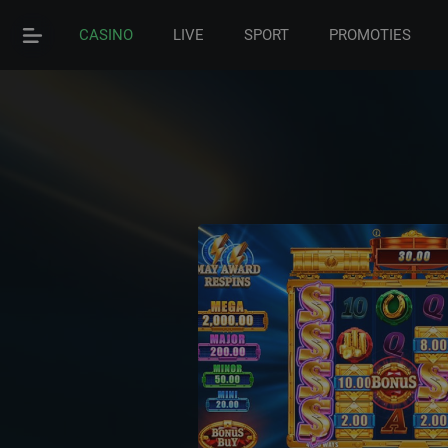
CASINO
LIVE
SPORT
PROMOTIES