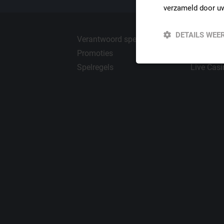
verzameld door uw
DETAILS WEE
Verantwoord spelen
Video slo
Promoties
Casino
Strikt
Spelregels
Live Cas
noodzakelijk
S
Strikt noodzakelijke 
De website kan niet g
Naam
locale