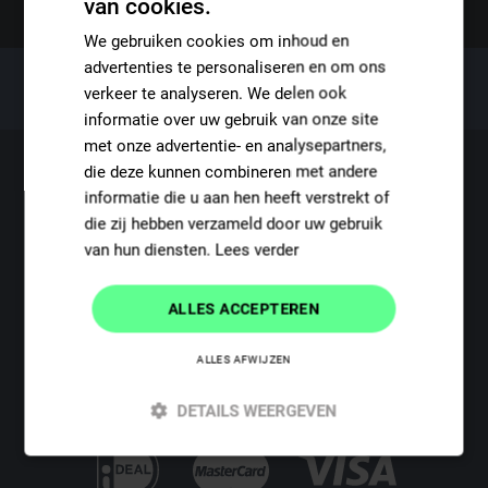
van cookies.
ENGLISH
We gebruiken cookies om inhoud en
DUTCH
advertenties te personaliseren en om ons
SPANISH
Nederland
Danmark
España
International
verkeer te analyseren. We delen ook
informatie over uw gebruik van onze site
FINNISH
met onze advertentie- en analysepartners,
DANISH
die deze kunnen combineren met andere
Verantwoord spelen
Video slots
Blog
informatie die u aan hen heeft verstrekt of
Promoties
Casino
Helpcentrum
die zij hebben verzameld door uw gebruik
van hun diensten.
Lees verder
Spelregels
Live Casino
Informatie
ALLES ACCEPTEREN
ALLES AFWIJZEN
DETAILS WEERGEVEN
Strikt
Prestatie
Targeting
noodzakelijk