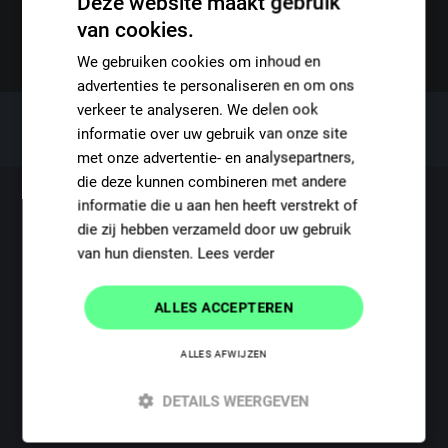
Deze website maakt gebruik
van cookies.
ENGLISH
We gebruiken cookies om inhoud en
DUTCH
advertenties te personaliseren en om ons
SPANISH
verkeer te analyseren. We delen ook
Nederland
Danmark
España
International
informatie over uw gebruik van onze site
FINNISH
met onze advertentie- en analysepartners,
DANISH
die deze kunnen combineren met andere
informatie die u aan hen heeft verstrekt of
Verantwoord spelen
Video slots
Blog
die zij hebben verzameld door uw gebruik
Promoties
Casino
Helpcentrum
van hun diensten.
Lees verder
Spelregels
Live Casino
Informatie
ALLES ACCEPTEREN
ALLES AFWIJZEN
DETAILS WEERGEVEN
Strikt
Prestatie
Targeting