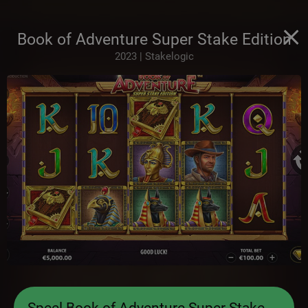
Book of Adventure Super Stake Edition
2023 | Stakelogic