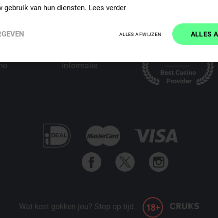
 gebruik van hun diensten.
Lees verder
RGEVEN
ALLES 
ALLES AFWIJZEN
ts
Blog
Helpcentrum
Prestatie
Targeting
Functioneel
ino
Informatie
trikt noodzakelijk
Prestatie
Targeting
Functioneel
Niet-geclassificeer
cookies maken de kernfunctionaliteiten van de website mogelijk, zoals gebruikersaanmeld
oed worden gebruikt zonder de strikt noodzakelijke cookies.
Aanbieder /
Vervaldatum
Omschrijving
Domein
onecasino.com
4 weken 2
Onthoudt de landinstelling wanneer de gebruiker 
Wat kost gokken jou? Stop op tijd.
dagen
retourneren van taal- en locatievoorkeuren