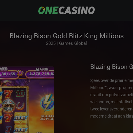
Blazing Bison Gold Blitz King Millions
2025 | Games Global
Blazing Bison G
Sjees over de prairie m
Millions™, waar progres
draait om potverzameli
wielbonus, met statisch
twee levensveranderend
moderne draai aan klas
spin je dichter bij konin