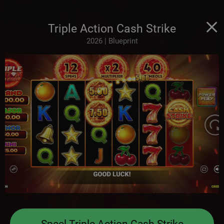
Triple Action Cash Strike
2026 | Blueprint