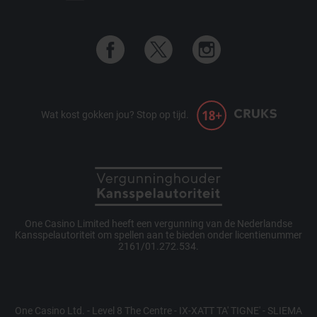
Functioneel
Niet-
geclassificeerd
Wat kost gokken jou? Stop op tijd.
Strikt noodzakelijk
Prestatie
Targeting
Functioneel
Niet-geclassificeerd
Strikt noodzakelijke cookies maken de
kernfunctionaliteiten van de website mogelijk, zoals
One Casino Limited heeft een vergunning van de Nederlandse
gebruikersaanmelding en accountbeheer. De website
Kansspelautoriteit om spellen aan te bieden onder licentienummer
kan niet goed worden gebruikt zonder de strikt
2161/01.272.534.
noodzakelijke cookies.
Aanbieder /
Naam
Vervaldatum
Omschri
Domein
locale
onecasino.com
4 weken 2
Onthoud
dagen
landinst
One Casino Ltd. - Level 8 The Centre - IX-XATT TA' TIGNE' - SLIEMA