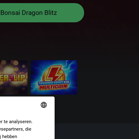
 Bonsai Dragon Blitz
r te analyseren.
ENGLISH
separtners, die
DUTCH
ional
ij hebben