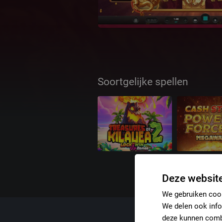
Soortgelijke spellen
Deze website
We gebruiken cook
We delen ook info
deze kunnen combi