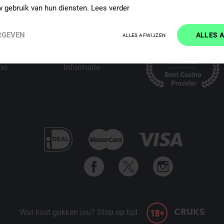
 gebruik van hun diensten.
Lees verder
RGEVEN
ALLES 
ALLES AFWIJZEN
ts
Blog
Helpcentrum
Prestatie
Targeting
Functioneel
ino
Informatie
trikt noodzakelijk
Prestatie
Targeting
Functioneel
Niet-geclassificeer
cookies maken de kernfunctionaliteiten van de website mogelijk, zoals gebruikersaanmeld
oed worden gebruikt zonder de strikt noodzakelijke cookies.
Aanbieder /
Vervaldatum
Omschrijving
Domein
onecasino.com
4 weken 2
Onthoudt de landinstelling wanneer de gebruiker 
Wat kost gokken jou? Stop op tijd.
dagen
retourneren van taal- en locatievoorkeuren