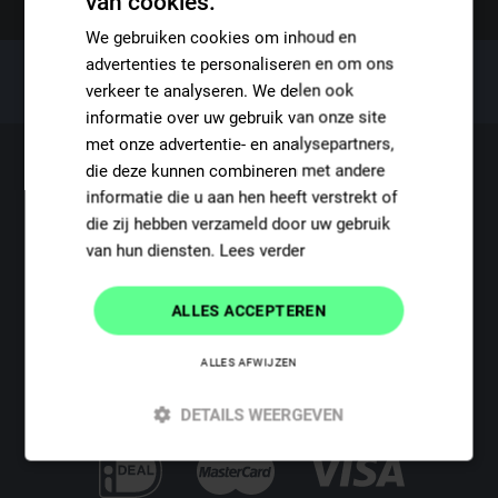
van cookies.
ENGLISH
We gebruiken cookies om inhoud en
DUTCH
advertenties te personaliseren en om ons
SPANISH
Nederland
Danmark
España
International
verkeer te analyseren. We delen ook
informatie over uw gebruik van onze site
FINNISH
met onze advertentie- en analysepartners,
DANISH
die deze kunnen combineren met andere
Verantwoord spelen
Video slots
Blog
informatie die u aan hen heeft verstrekt of
Promoties
Casino
Helpcentrum
die zij hebben verzameld door uw gebruik
Spelregels
Live Casino
Informatie
van hun diensten.
Lees verder
ALLES ACCEPTEREN
ALLES AFWIJZEN
DETAILS WEERGEVEN
Strikt
Prestatie
Targeting
noodzakelijk