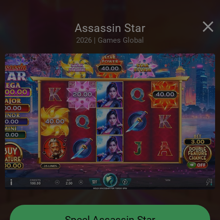
Assassin Star
2026 | Games Global