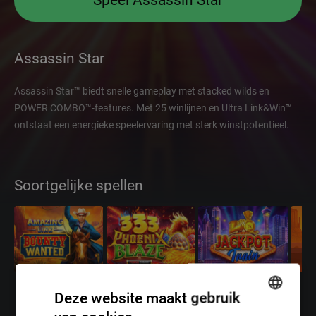
Speel Assassin Star
Assassin Star
Assassin Star™ biedt snelle gameplay met stacked wilds en
POWER COMBO™-features. Met 25 winlijnen en Ultra Link&Win™
ontstaat een energieke speelervaring met sterk winstpotentieel.
Soortgelijke spellen
Deze website maakt gebruik