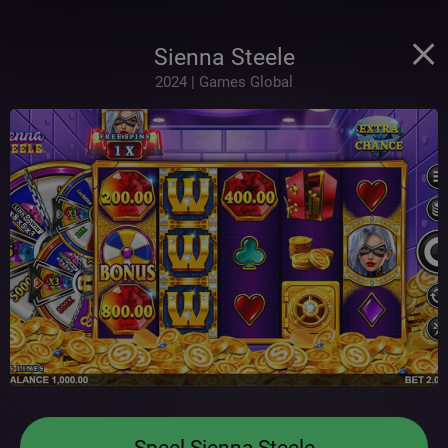
Sienna Steele
2024 | Games Global