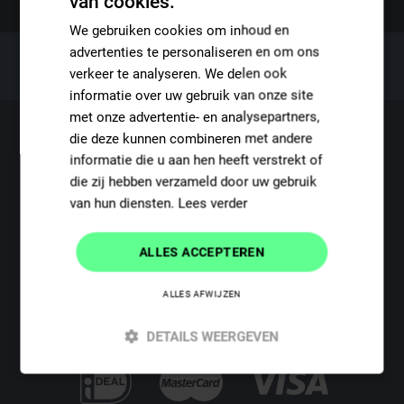
van cookies.
ENGLISH
We gebruiken cookies om inhoud en
DUTCH
advertenties te personaliseren en om ons
SPANISH
Nederland
Danmark
España
International
verkeer te analyseren. We delen ook
informatie over uw gebruik van onze site
FINNISH
met onze advertentie- en analysepartners,
DANISH
die deze kunnen combineren met andere
Verantwoord spelen
Video slots
Blog
informatie die u aan hen heeft verstrekt of
Promoties
Casino
Helpcentrum
die zij hebben verzameld door uw gebruik
Spelregels
Live Casino
Informatie
van hun diensten.
Lees verder
ALLES ACCEPTEREN
ALLES AFWIJZEN
DETAILS WEERGEVEN
Strikt
Prestatie
Targeting
noodzakelijk