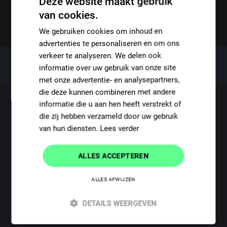
Deze website maakt gebruik
van cookies.
ENGLISH
We gebruiken cookies om inhoud en
DUTCH
advertenties te personaliseren en om ons
SPANISH
verkeer te analyseren. We delen ook
Nederland
Danmark
España
International
informatie over uw gebruik van onze site
FINNISH
met onze advertentie- en analysepartners,
DANISH
die deze kunnen combineren met andere
informatie die u aan hen heeft verstrekt of
Verantwoord spelen
Video slots
Blog
die zij hebben verzameld door uw gebruik
Promoties
Casino
Helpcentrum
van hun diensten.
Lees verder
Spelregels
Live Casino
Informatie
ALLES ACCEPTEREN
ALLES AFWIJZEN
DETAILS WEERGEVEN
Strikt
Prestatie
Targeting