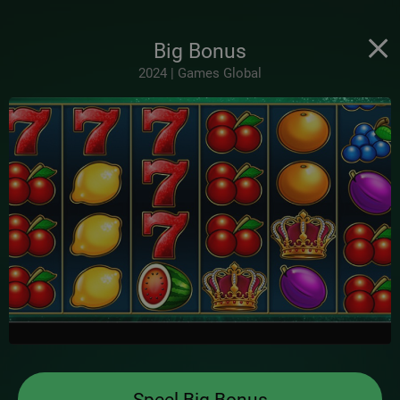
Big Bonus
2024 | Games Global