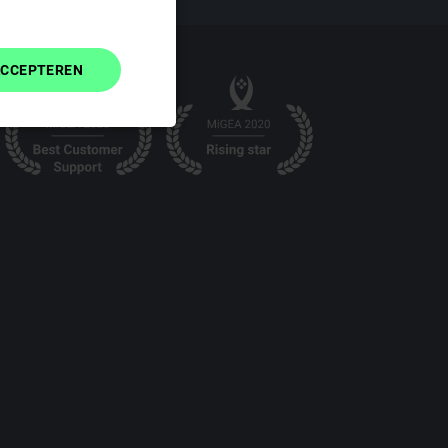
SPANISH
FINNISH
ACCEPTEREN
DANISH
Niet-
geclassificeerd
d
ing en accountbeheer.
uitlogt, voor het