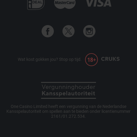
noodzakelijk
Functioneel
Niet-
geclassificeerd
Wat kost gokken jou? Stop op tijd.
Strikt noodzakelijk
Prestatie
Targeting
Functioneel
Niet-geclassificeerd
Strikt noodzakelijke cookies maken de
kernfunctionaliteiten van de website mogelijk, zoals
gebruikersaanmelding en accountbeheer. De website
One Casino Limited heeft een vergunning van de Nederlandse
kan niet goed worden gebruikt zonder de strikt
Kansspelautoriteit om spellen aan te bieden onder licentienummer
noodzakelijke cookies.
2161/01.272.534.
Aanbieder /
Naam
Vervaldatum
Omschri
Domein
locale
onecasino.com
4 weken 2
Onthoud