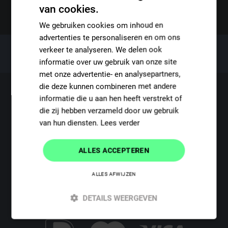
van cookies.
ENGLISH
We gebruiken cookies om inhoud en
DUTCH
advertenties te personaliseren en om ons
SPANISH
verkeer te analyseren. We delen ook
Nederland
Danmark
España
International
informatie over uw gebruik van onze site
FINNISH
met onze advertentie- en analysepartners,
DANISH
die deze kunnen combineren met andere
informatie die u aan hen heeft verstrekt of
Verantwoord spelen
Video slots
Blog
die zij hebben verzameld door uw gebruik
Promoties
Casino
Helpcentrum
van hun diensten.
Lees verder
Spelregels
Live Casino
Informatie
ALLES ACCEPTEREN
ALLES AFWIJZEN
DETAILS WEERGEVEN
Strikt
Prestatie
Targeting