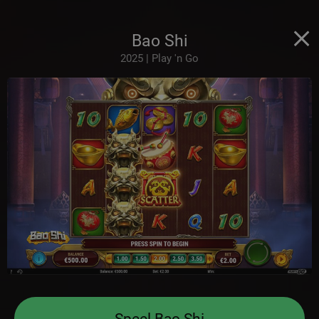
Bao Shi
2025 | Play 'n Go