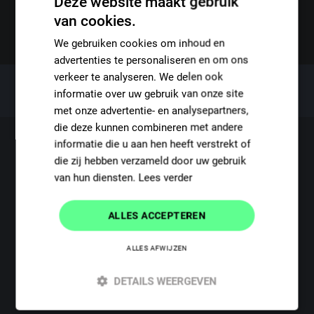
Deze website maakt gebruik
van cookies.
ENGLISH
We gebruiken cookies om inhoud en
DUTCH
advertenties te personaliseren en om ons
SPANISH
verkeer te analyseren. We delen ook
Nederland
Danmark
España
International
informatie over uw gebruik van onze site
FINNISH
met onze advertentie- en analysepartners,
DANISH
die deze kunnen combineren met andere
informatie die u aan hen heeft verstrekt of
Verantwoord spelen
Video slots
Blog
die zij hebben verzameld door uw gebruik
Promoties
Casino
Helpcentrum
van hun diensten.
Lees verder
Spelregels
Live Casino
Informatie
ALLES ACCEPTEREN
ALLES AFWIJZEN
DETAILS WEERGEVEN
Strikt
Prestatie
Targeting