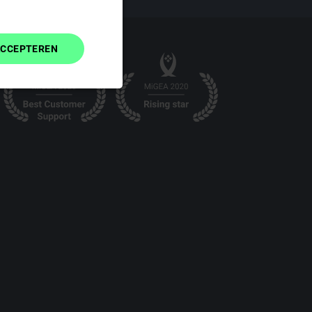
SPANISH
FINNISH
ACCEPTEREN
DANISH
Niet-
geclassificeerd
d
ing en accountbeheer.
uitlogt, voor het