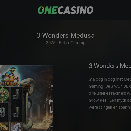
3 Wonders Medusa
2025 | Relax Gaming
3 Wonders Me
Sta oog in oog met Me
Gaming. De 3 WONDERS-
drie unieke krachten: 
Grow Reel. Een mythisc
verrassingen en spanni