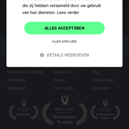
die zij hebben verzameld door uw gebruik
van hun diensten.
Lees verder
ALLES ACCEPTEREN
ALLES AFWIJZEN
Nederland
Danmark
España
International
DETAILS WEERGEVEN
Strikt
Prestatie
Targeting
Verantwoord spelen
Video slots
Blog
noodzakelijk
Promoties
Casino
Helpcentrum
Spelregels
Live Casino
Informatie
Functioneel
Niet-
geclassificeerd