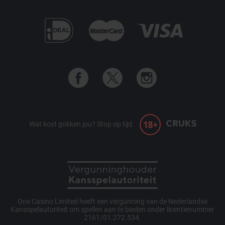
Strikt noodzakelijk
Prestatie
Targeting
Functioneel
Niet-geclassificeerd
Strikt noodzakelijke cookies maken de
kernfunctionaliteiten van de website mogelijk, zoals
gebruikersaanmelding en accountbeheer. De website
kan niet goed worden gebruikt zonder de strikt
noodzakelijke cookies.
Aanbieder /
Naam
Vervaldatum
Omschri
Domein
locale
onecasino.com
4 weken 2
Onthoud
Wat kost gokken jou? Stop op tijd.
dagen
landinst
wanneer
gebruiker
voor het
retourne
taal- en
locatiev
lobbyLink
.onecasino.com
5 minuten
Ensures 
user get
correct 
One Casino Limited heeft een vergunning van de Nederlandse
navigati
Kansspelautoriteit om spellen aan te bieden onder licentienummer
the Lobb
2161/01.272.534.
Game pa