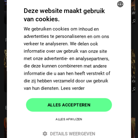
Evolution
Evolution
Evol
Deze website maakt gebruik
One Casino Blackjack
Club Lounge Blackjack 4
Bla
van cookies.
ENGLISH
0 / 7
€ 5 - 5.000
0 / 7
€ 5 - 2.500
We gebruiken cookies om inhoud en
DUTCH
advertenties te personaliseren en om ons
Poker
Bekijk alles
SPANISH
verkeer te analyseren. We delen ook
informatie over uw gebruik van onze site
FINNISH
met onze advertentie- en analysepartners,
DANISH
die deze kunnen combineren met andere
informatie die u aan hen heeft verstrekt of
Evolution
Evolution
Evol
die zij hebben verzameld door uw gebruik
Caribbean Stud Poker
2 Hand Casino Hold'em
Cas
van hun diensten.
Lees verder
€ 1 - 1.500
€ 0,50 - 1.000
ALLES ACCEPTEREN
Baccarat
Bekijk alles
ALLES AFWIJZEN
DETAILS WEERGEVEN