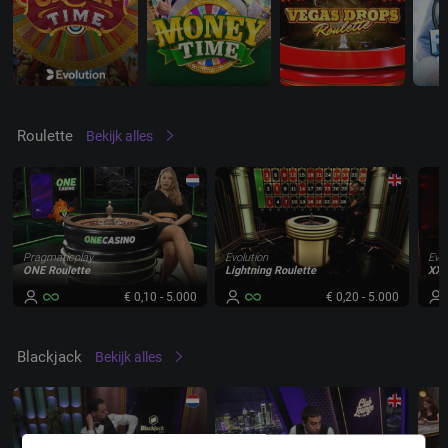
Crazy Time
Money Time
Vegas Drops Roulette
Ice F
Live Casino (Evolution)
Live Casino (Pragmatic Play)
Live Casino (Stakelogic)
Live 
Roulette
Bekijk alles
Pragmaticplay
Evolution
Evol
ONE Roulette
Lightning Roulette
XXX
€ 0,10 - 5.000
€ 0,20 - 5.000
Blackjack
Bekijk alles