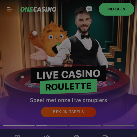
INLOGGEN
LIVE CASINO
ROULETTE
Speel met onze live croupiers
BEKIJK TAFELS