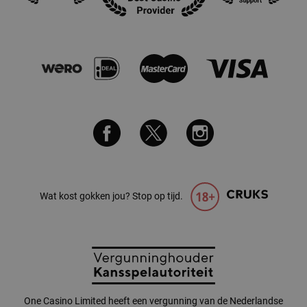
Domein
locale
onecasino.com
4 weken 2
Onthoud
dagen
landinst
wanneer
gebruiker
voor het
retourne
taal- en
locatiev
lobbyLink
.onecasino.com
5 minuten
Ensures 
user get
correct 
navigati
the Lobb
Game pa
X-AB
Stack Exchange
1 dag
Deze co
Inc.
wordt ge
Wat kost gokken jou? Stop op tijd.
sc-static.net
door de 
Google Privacy Policy
van de w
het kade
multivar
testen. D
tool die
gebruik
inhoud o
website 
combiner
wijzigen
One Casino Limited heeft een vergunning van de Nederlandse
kan de 