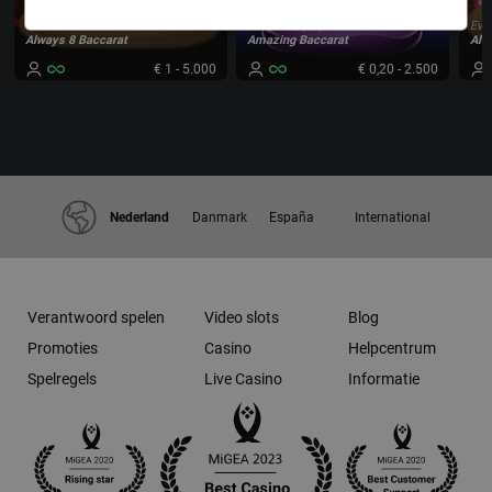
Evolution
Pragmaticplay
Evol
Strikt
Prestatie
Targeting
Always 8 Baccarat
Amazing Baccarat
Alw
noodzakelijk
€ 1 - 5.000
€ 0,20 - 2.500
Functioneel
Niet-
geclassificeerd
Nederland
Danmark
España
International
Strikt noodzakelijk
Prestatie
Targeting
Verantwoord spelen
Video slots
Blog
Functioneel
Niet-geclassificeerd
Promoties
Casino
Helpcentrum
Spelregels
Live Casino
Informatie
Strikt noodzakelijke cookies maken de
kernfunctionaliteiten van de website mogelijk, zoals
gebruikersaanmelding en accountbeheer. De website
kan niet goed worden gebruikt zonder de strikt
noodzakelijke cookies.
Aanbieder /
Naam
Vervaldatum
Omschri